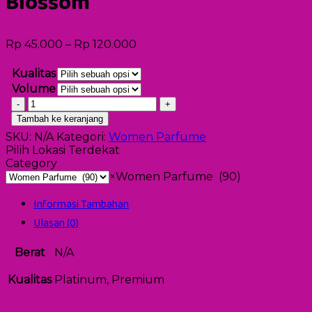
Blossom
Rp
45.000
–
Rp
120.000
Kualitas
Volume
Kuantitas
Jo
Tambah ke keranjang
Malone
SKU:
N/A
Kategori:
Women Parfume
Sakura
Pilih Lokasi Terdekat
Cherry
Category
Blossom
×
Women Parfume (90)
Informasi Tambahan
Ulasan (0)
Berat
N/A
Kualitas
Platinum, Premium