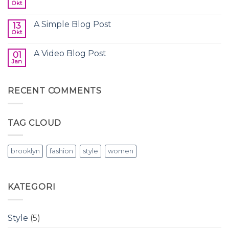
Welcome
Okt
Tak
to
ada
Flatsome
komentar
A Simple Blog Post
13
pada
Just
Okt
Tak
another
ada
post
komentar
with
A Video Blog Post
01
pada
A
A
Jan
Tak
Gallery
Simple
ada
Blog
komentar
Post
pada
RECENT COMMENTS
A
Video
Blog
Post
TAG CLOUD
brooklyn
fashion
style
women
KATEGORI
Style
(5)