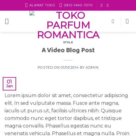
Skip
ALAMAT TOKO
0812-1440-7070
to
content
STYLE
A Video Blog Post
POSTED ON
01/01/2014
BY
ADMIN
01
Jan
Lorem ipsum dolor sit amet, consectetur adipiscing
elit. In sed vulputate massa. Fusce ante magna,
iaculis ut purus ut, facilisis ultrices nibh. Quisque
commodo nunc eget tortor dapibus, et tristique
magna convallis. Phasellus egestas nunc eu
venenatis vehicula. Phasellus et magna nulla. Proin