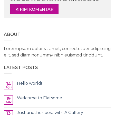
ABOUT
Lorem ipsum dolor sit amet, consectetuer adipiscing
elit, sed diam nonummy nibh euismod tincidunt.
LATEST POSTS
Hello world!
14
Agu
Tak
ada
komentar
Welcome to Flatsome
19
pada
Hello
Nov
Tak
world!
ada
komentar
Just another post with A Gallery
13
pada