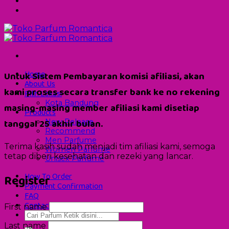
Home
Untuk Sistem Pembayaran komisi afiliasi, akan
About Us
kami proses secara transfer bank ke no rekening
Pilih Lokasi
Kota Bandung
masing-masing member afiliasi kami disetiap
Products
tanggal 25 akhir bulan.
New Release
Recommend
Men Parfume
Terima kasih sudah menjadi tim afiliasi kami, semoga
Women Parfume
tetap diberi kesehatan dan rezeki yang lancar.
Unisex Parfume
How To Order
Register
Payment Confirmation
FAQ
Contact Us
First name
Pencarian
untuk:
Last name